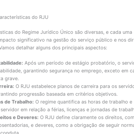
Características do RJU
ísticas do Regime Jurídico Único são diversas, e cada uma 
mpacto significativo na gestão do serviço público e nos dir
 Vamos detalhar alguns dos principais aspectos:
tabilidade:
Após um período de estágio probatório, o servi
tabilidade, garantindo segurança no emprego, exceto em c
ta grave.
rreira:
O RJU estabelece planos de carreira para os servido
rantindo progressão baseada em critérios objetivos.
as de Trabalho:
O regime quantifica as horas de trabalho e 
servidor em relação a férias, licenças e jornadas de trabal
reitos e Deveres:
O RJU define claramente os direitos, com
osentadorias, e deveres, como a obrigação de seguir norma
 conduta.