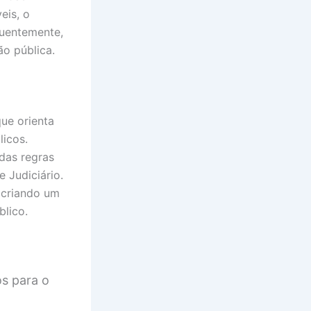
eis, o
quentemente,
ão pública.
que orienta
licos.
das regras
 Judiciário.
, criando um
blico.
os para o