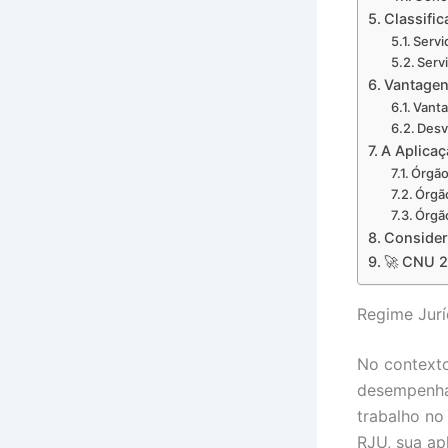
Classifi
Servi
Serv
Vantagen
Vant
Desv
A Aplicaç
Órgão
Órgã
Órgã
Consider
🚀 CNU 2
Regime Jurí
No contexto
desempenha 
trabalho no
RJU, sua ap