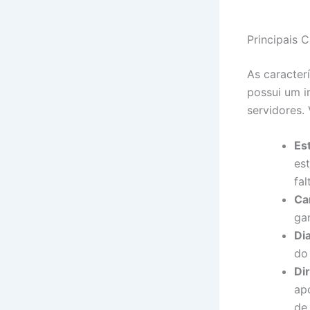
Principais 
As caracter
possui um i
servidores.
Es
es
fal
Ca
ga
Di
do 
Di
ap
de