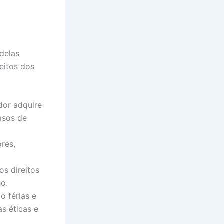
delas
eitos dos
dor adquire
asos de
res,
os direitos
ho.
o férias e
s éticas e