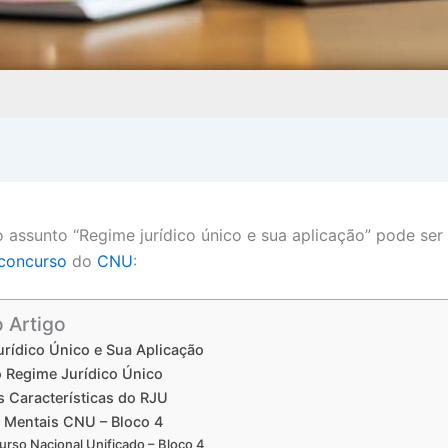
 assunto “Regime jurídico único e sua aplicação” pode se
concurso
do
CNU
:
o Artigo
rídico Único e Sua Aplicação
o Regime Jurídico Único
s Características do RJU
 Mentais CNU – Bloco 4
rso Nacional Unificado – Bloco 4