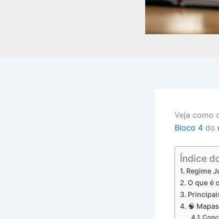
Veja como o
Bloco 4
do
Índice d
Regime Ju
O que é 
Principai
🧠 Mapas
Concu