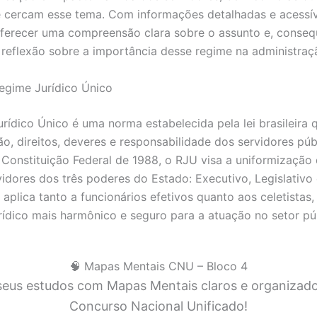
cercam esse tema. Com informações detalhadas e acessív
oferecer uma compreensão clara sobre o assunto e, conse
a reflexão sobre a importância desse regime na administraç
egime Jurídico Único
rídico Único é uma norma estabelecida pela lei brasileira 
ão, direitos, deveres e responsabilidade dos servidores púb
 Constituição Federal de 1988, o RJU visa a uniformização 
vidores dos três poderes do Estado: Executivo, Legislativo e
 aplica tanto a funcionários efetivos quanto aos celetistas
rídico mais harmônico e seguro para a atuação no setor pú
🧠 Mapas Mentais CNU – Bloco 4
 seus estudos com Mapas Mentais claros e organizad
Concurso Nacional Unificado!