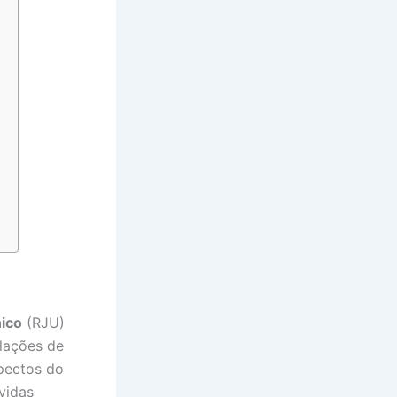
ico
(RJU)
lações de
spectos do
vidas