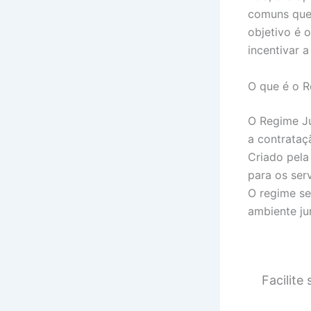
comuns que 
objetivo é 
incentivar 
O que é o R
O Regime Ju
a contrataç
Criado pela
para os ser
O regime se
ambiente ju
Facilite