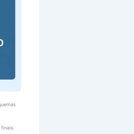
squemas
finais.