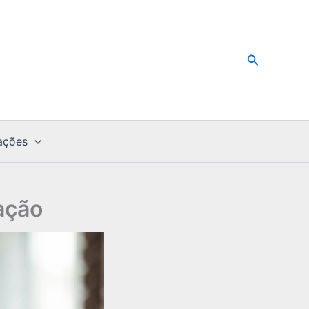
Pesquisar
ações
cação