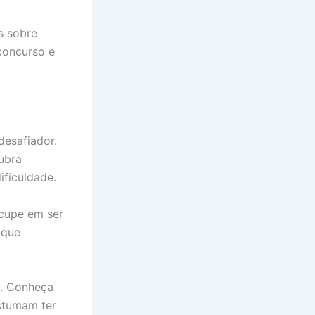
s sobre
concurso e
esafiador.
ubra
ificuldade.
ocupe em ser
ique
s. Conheça
ostumam ter