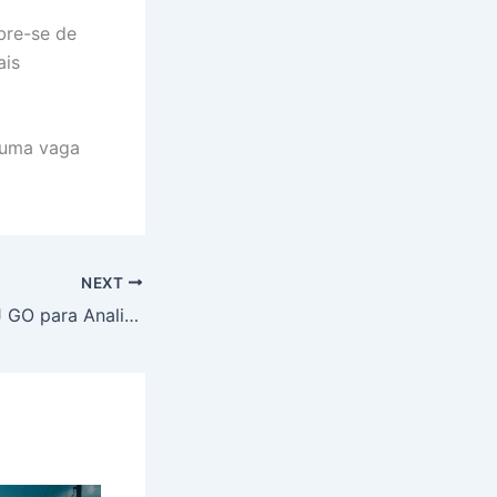
bre-se de
ais
 uma vaga
NEXT
Novo Edital do TJ GO para Analista Judiciário: Oportunidades a Caminho!