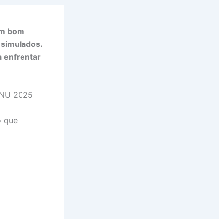
 um bom
 simulados.
 enfrentar
CNU 2025
o que