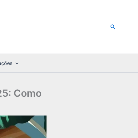
Pesquisar
ações
25: Como