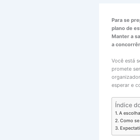
Para se pr
plano de es
Manter a s
a concorrên
Você está 
promete ser
organizador
esperar e c
Índice d
A escolha
Como se 
Expectat