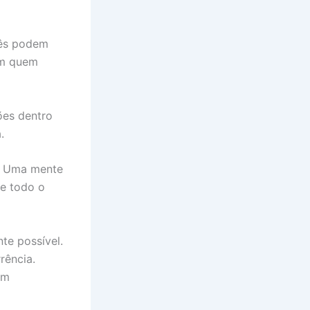
cês podem
om quem
ões dentro
.
l. Uma mente
e todo o
te possível.
rência.
om