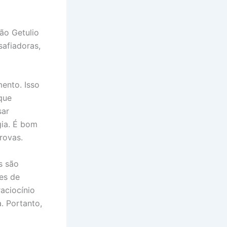
ão Getulio
safiadoras,
ento. Isso
que
sar
gia. É bom
rovas.
s são
es de
aciocínio
. Portanto,