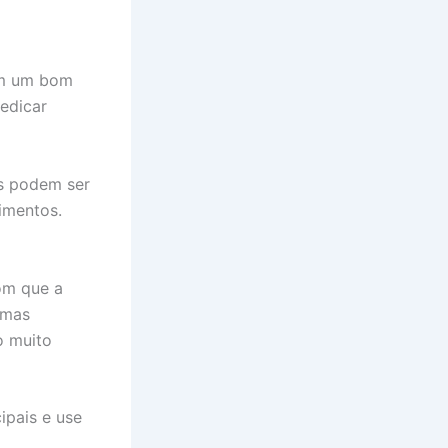
m um bom
edicar
as podem ser
imentos.
om que a
emas
o muito
ipais e use