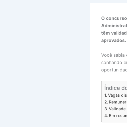
O concurso
Administrat
têm validad
aprovados.
Você sabia
sonhando em
oportunidad
Índice d
Vagas di
Remunera
Validade
Em resu