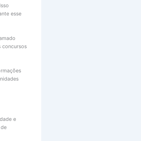
Isso
ante esse
hamado
s concursos
formações
unidades
idade e
 de