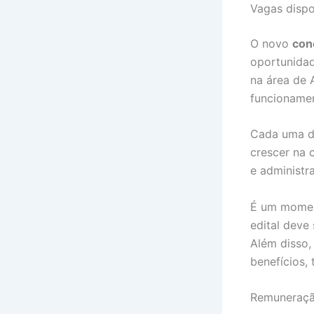
Vagas disp
O novo
con
oportunidad
na área de 
funcionamen
Cada uma de
crescer na 
e administr
É um moment
edital deve
Além disso,
benefícios,
Remuneração