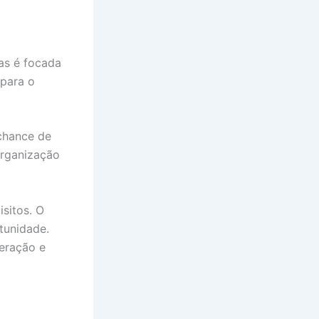
as é focada
 para o
chance de
organização
sitos. O
tunidade.
eração e