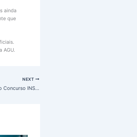
s ainda
nte que
ciais.
da AGU.
NEXT
Preparação para o Concurso INSS 2025: Como Encarar a FGV