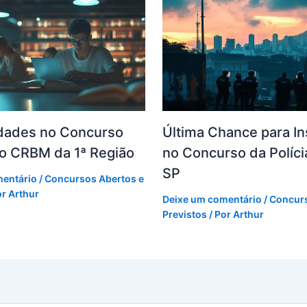
dades no Concurso
Última Chance para In
do CRBM da 1ª Região
no Concurso da Polícia
SP
mentário
/
Concursos Abertos e
or
Arthur
Deixe um comentário
/
Concurs
Previstos
/ Por
Arthur