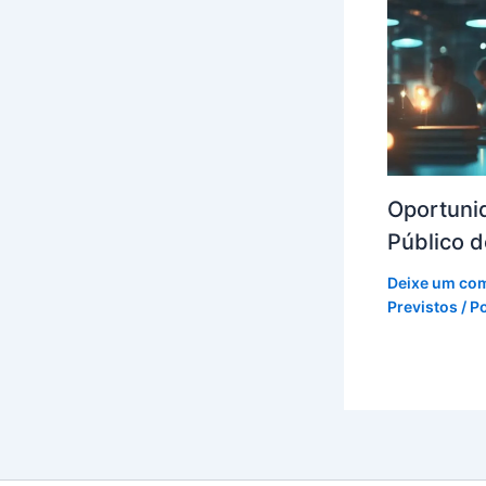
Oportuni
Público 
Deixe um co
Previstos
/ P