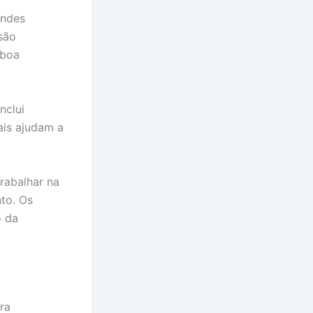
andes
são
 boa
nclui
ais ajudam a
rabalhar na
to. Os
o da
ra