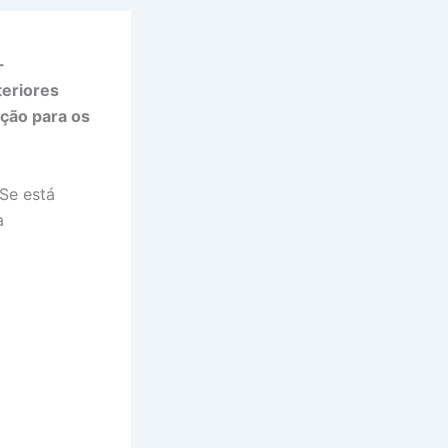
-
teriores
ação para os
Se está
a