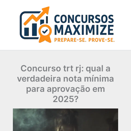
Ir
para
o
conteúdo
Concurso trt rj: qual a
verdadeira nota mínima
para aprovação em
2025?