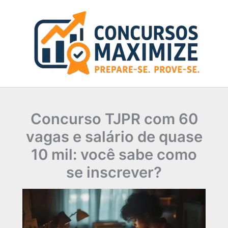
Ir
para
o
conteúdo
Concurso TJPR com 60
vagas e salário de quase
10 mil: você sabe como
se inscrever?