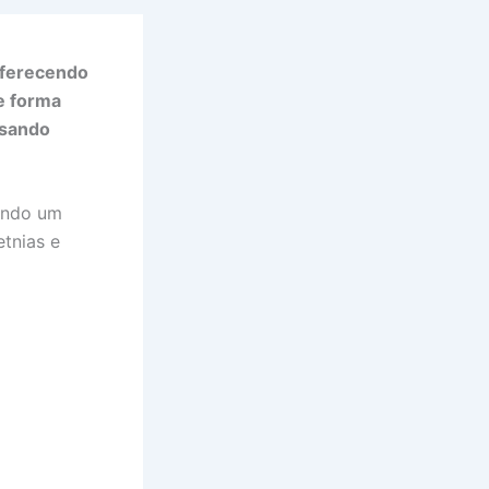
oferecendo
de forma
isando
uindo um
etnias e