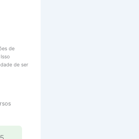
ões de
 Isso
idade de ser
rsos
25