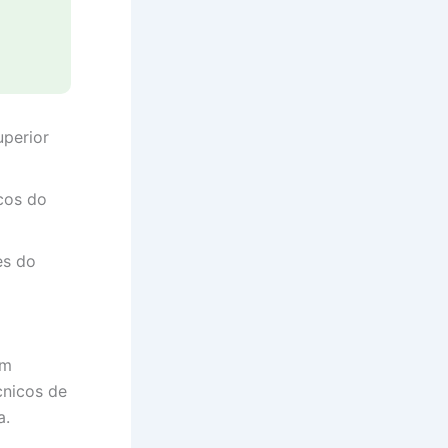
uperior
cos do
es do
am
cnicos de
a.