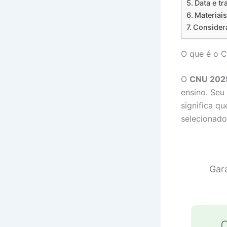
Data e t
Materiai
Consider
O que é o 
O
CNU 202
ensino. Seu
significa q
selecionado
Gar
C