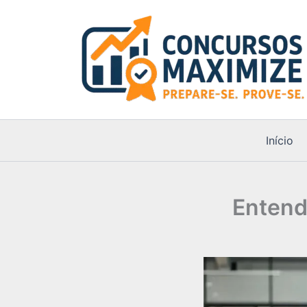
Ir
para
o
conteúdo
Início
Entend