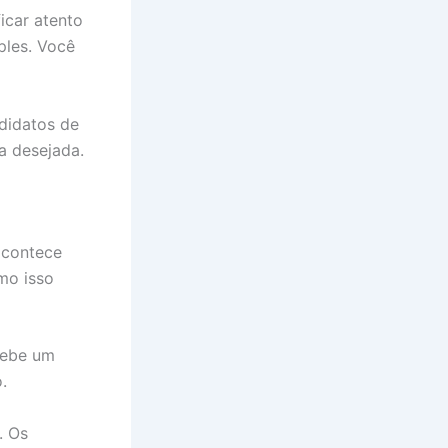
icar atento
ples. Você
didatos de
a desejada.
acontece
mo isso
cebe um
.
. Os