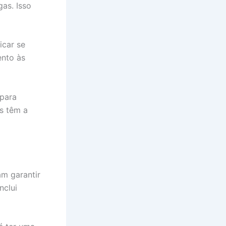
as. Isso
icar se
ento às
 para
as têm a
am garantir
nclui