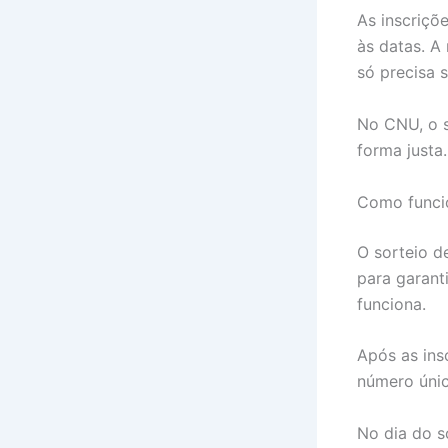
As inscriçõ
às datas. A
só precisa s
No CNU, o s
forma justa
Como funcio
O sorteio 
para garant
funciona.
Após as ins
número únic
No dia do s