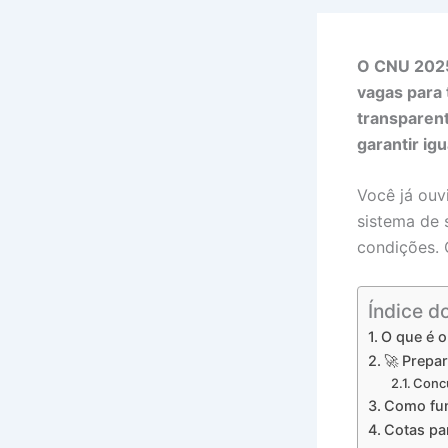
O CNU 2025
vagas para 
transparent
garantir ig
Você já ouv
sistema de 
condições. 
Índice d
O que é 
🚀 Prepa
Concu
Como fun
Cotas pa