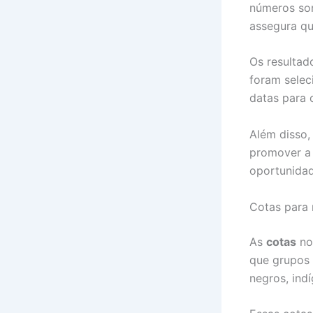
números sor
assegura qu
Os resultad
foram seleci
datas para 
Além disso, 
promover a 
oportunidad
Cotas para 
As
cotas
n
que grupos 
negros, ind