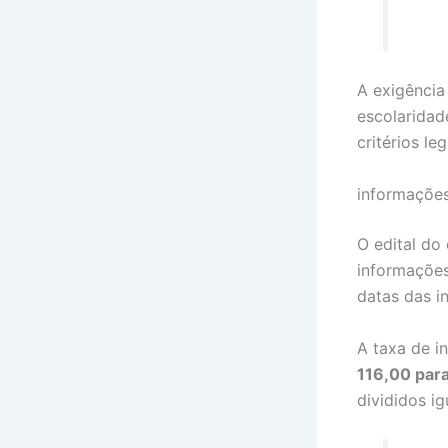
A exigência
escolaridad
critérios le
informações
O edital do
informações
datas das i
A taxa de i
116,00 para
divididos i