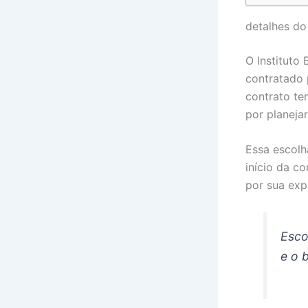
detalhes do
O Instituto
contratado 
contrato te
por planeja
Essa escolh
início da c
por sua exp
Esco
e o 