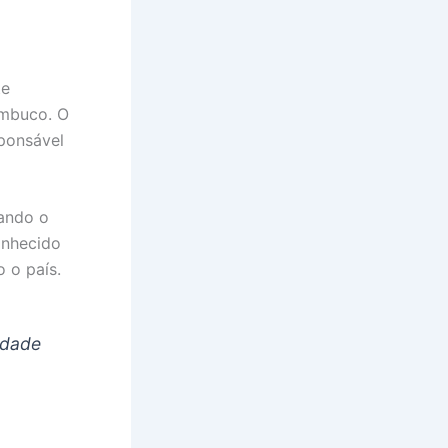
te
ambuco. O
sponsável
cando o
onhecido
 o país.
edade