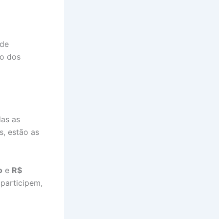
 de
to dos
das as
s, estão as
o
e
R$
 participem,