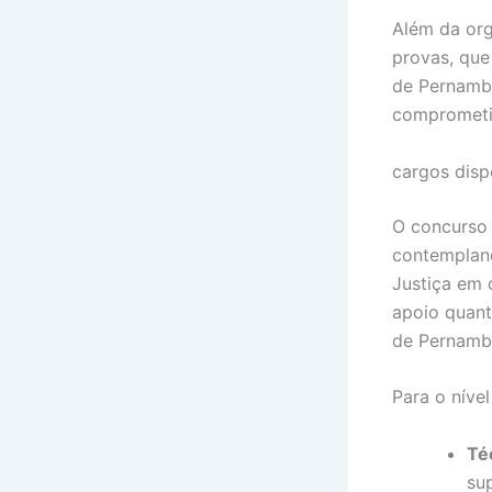
Além da org
provas, que 
de Pernambu
comprometi
cargos dispo
O concurso
contempland
Justiça em 
apoio quant
de Pernamb
Para o níve
Té
sup