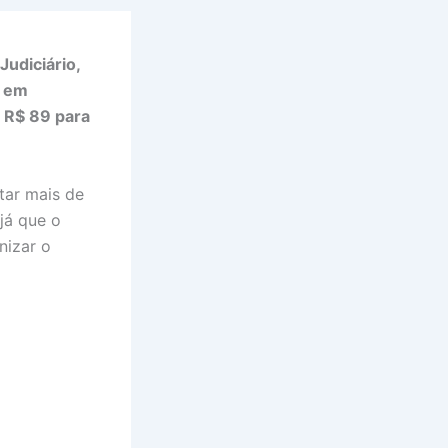
udiciário,
s em
e R$ 89 para
ar mais de
já que o
nizar o