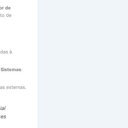
or de
nto de
adas à
e Sistemas
:
as externas.
ial
ces