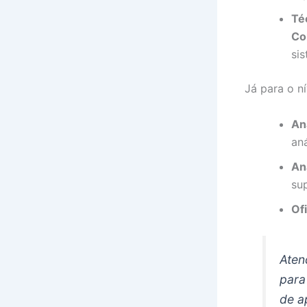
Té
Co
si
Já para o ní
Ana
aná
An
su
Ofi
Aten
para
de a