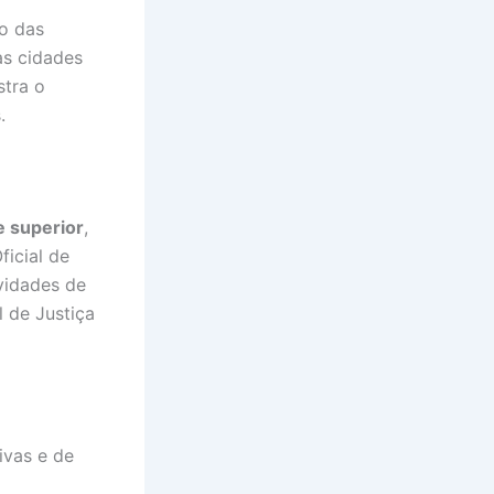
o das
as cidades
stra o
.
e superior
,
ficial de
vidades de
l de Justiça
tivas e de