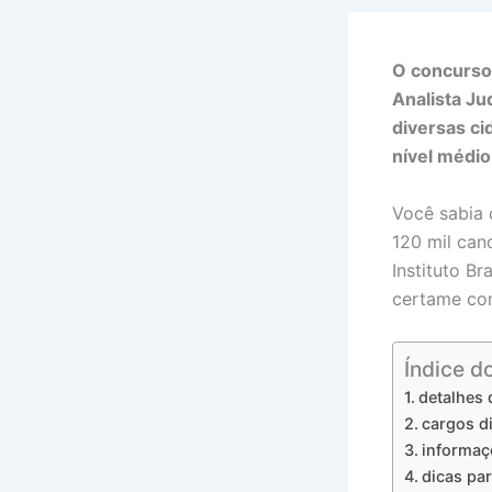
O concurso 
Analista Jud
diversas ci
nível médio
Você sabia
120 mil can
Instituto B
certame com
Índice d
detalhes 
cargos di
informaçõ
dicas par