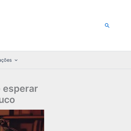
Pesquisar
ações
e esperar
buco