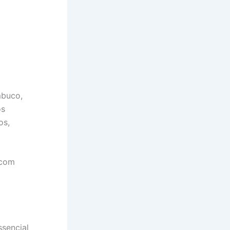
mbuco,
os
os,
 com
ssencial