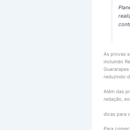
Plan
real
cont
As provas s
incluindo Re
Guararapes 
reduzindo d
Além das pr
redação, ex
dicas para 
Para começa