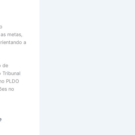
o
 as metas,
orientando a
o de
 Tribunal
o no PLDO
ões no
e
.