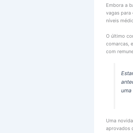
Embora a ba
vagas para 
níveis médi
O último co
comarcas, e
com remune
Esta
ante
uma 
Uma novidad
aprovados d