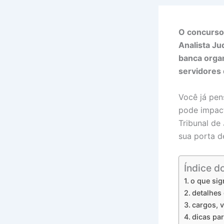
O concurso
Analista Ju
banca organ
servidores 
Você já pe
pode impact
Tribunal de
sua porta d
Índice d
o que sig
detalhes
cargos, 
dicas pa