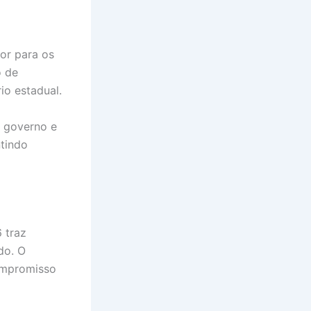
or para os
o de
io estadual.
o governo e
ntindo
 traz
do. O
ompromisso