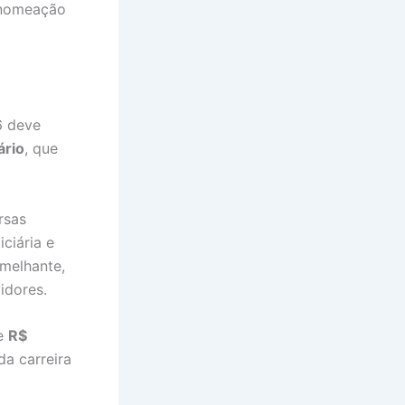
 nomeação
6 deve
ário
, que
rsas
ciária e
emelhante,
idores.
e
R$
da carreira