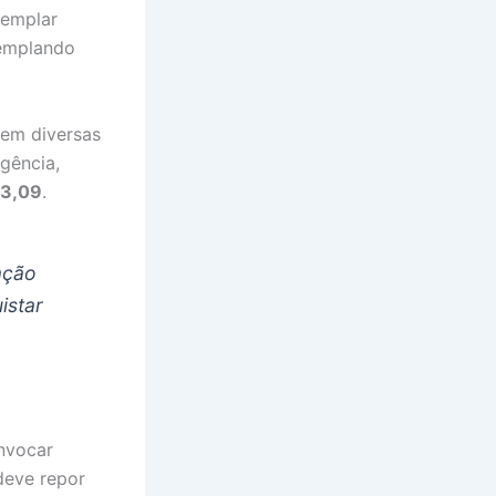
templar
templando
 em diversas
gência,
13,09
.
ação
istar
nvocar
deve repor