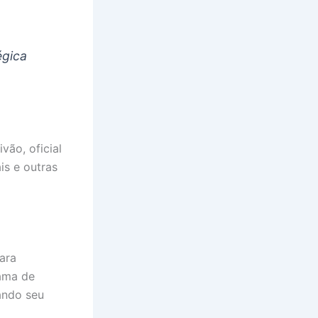
égica
vão, oficial
ais e outras
ara
ama de
tando seu