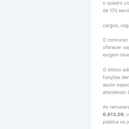
o quadro co
de 170 serv
cargos, vag
O concurso 
oferecer va
exigem níve
O último ed
funções den
apoio espec
atendendo à
As remunera
6.613,09
, 
pública no j