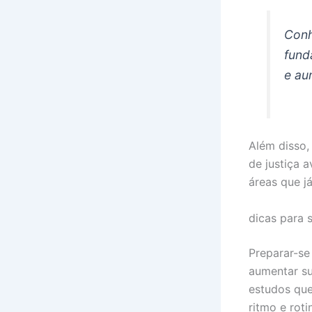
Conh
fund
e au
Além disso, 
de justiça a
áreas que j
dicas para 
Preparar-se
aumentar s
estudos que
ritmo e roti