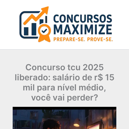
Ir
para
o
conteúdo
Concurso tcu 2025
liberado: salário de r$ 15
mil para nível médio,
você vai perder?