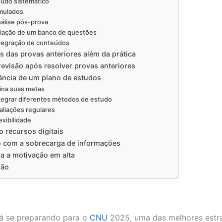
studo sistemático
imulados
nálise pós-prova
riação de um banco de questões
ntegração de conteúdos
s das provas anteriores além da prática
revisão após resolver provas anteriores
ância de um plano de estudos
fina suas metas
ntegrar diferentes métodos de estudo
valiações regulares
exibilidade
o recursos digitais
 com a sobrecarga de informações
a a motivação em alta
são
á se preparando para o
CNU
2025, uma das melhores estra