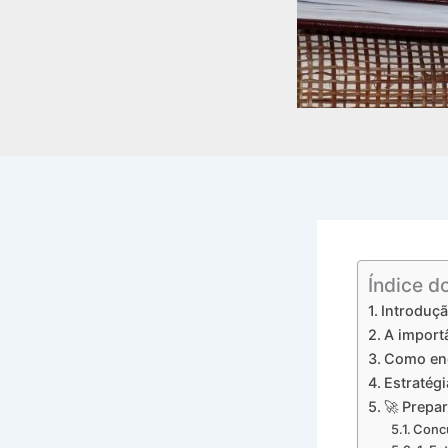
Índice d
Introduç
A importâ
Como enc
Estratégi
🚀 Prepa
Concu