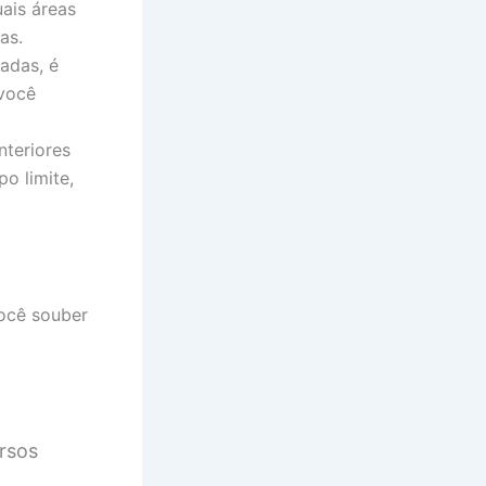
ais áreas
as.
sadas, é
 você
nteriores
o limite,
você souber
rsos