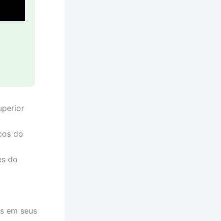
uperior
cos do
es do
as em seus