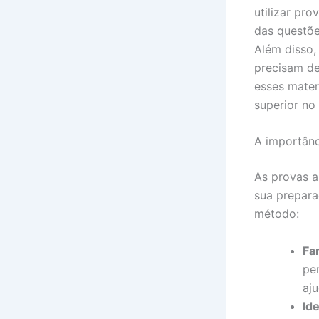
utilizar pr
das questõe
Além disso,
precisam de
esses mater
superior n
A importânci
As provas a
sua prepara
método:
Fa
pe
aj
Id