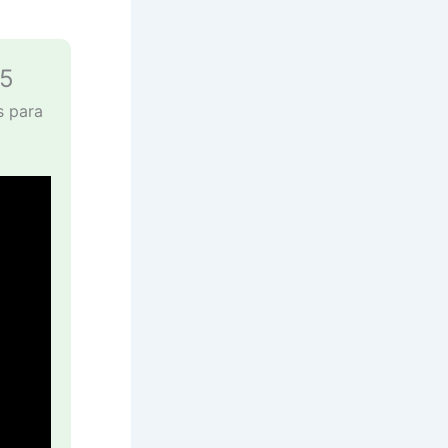
25
s para