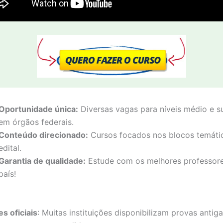
Oportunidade única:
Diversas vagas para níveis médio e s
em órgãos federais.
Conteúdo direcionado:
Cursos focados nos blocos temáti
edital.
Garantia de qualidade:
Estude com os melhores professor
país!
es oficiais
: Muitas instituições disponibilizam provas antig