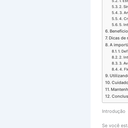
1. E
2. S
3. A
4. C
5. I
Benefício
Dicas de 
A import
1. De
2. I
3. A
4. Fl
Utilizand
Cuidado
Mantenh
Conclu
Introdução
Se você est