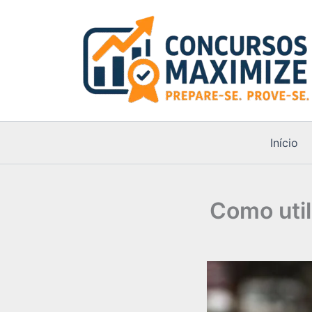
Ir
para
o
conteúdo
Início
Como util