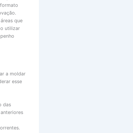
 formato
ovação.
 áreas que
 utilizar
empenho
ar a moldar
derar esse
o das
anteriores
orrentes.