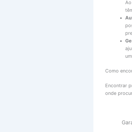
Ao
tê
Au
pos
pre
Ge
aj
um
Como encon
Encontrar p
onde procur
Gar