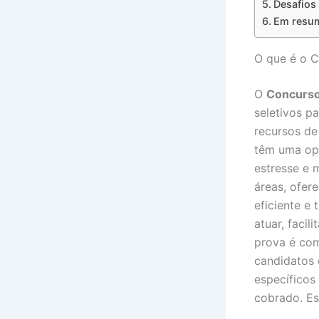
Desafios
Em resum
O que é o C
O
Concurso
seletivos p
recursos de
têm uma opo
estresse e 
áreas, ofer
eficiente e
atuar, faci
prova é com
candidatos 
específicos
cobrado. Es