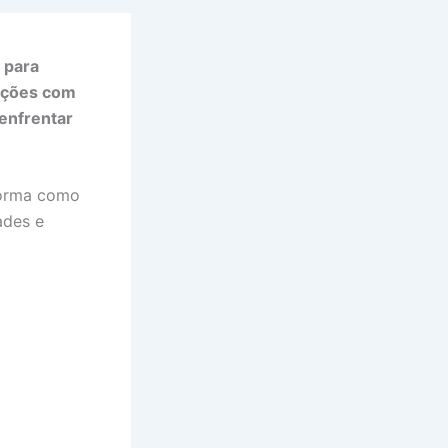
 para
uições com
enfrentar
forma como
ades e