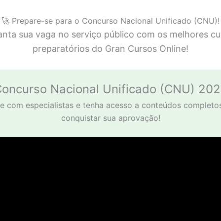
🚀 Prepare-se para o Concurso Nacional Unificado (CNU)!
anta sua vaga no serviço público com os melhores cu
preparatórios do Gran Cursos Online!
oncurso Nacional Unificado (CNU) 20
e com especialistas e tenha acesso a conteúdos completo
conquistar sua aprovação!