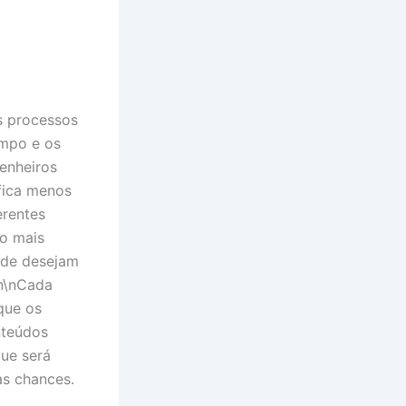
os processos
empo e os
enheiros
fica menos
erentes
so mais
nde desejam
\n\nCada
que os
nteúdos
que será
as chances.