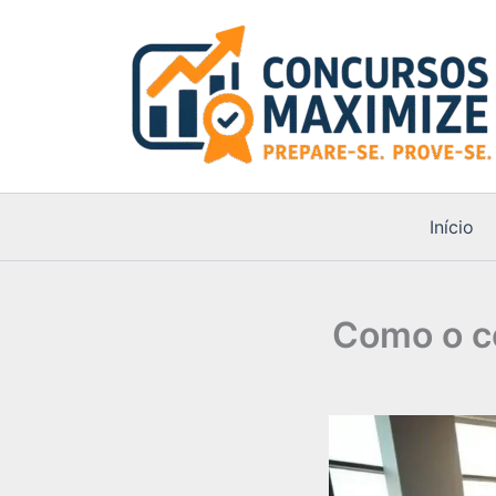
Ir
para
o
conteúdo
Início
Como o co