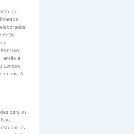
sta por
cimentos
 elaboradas.
 \n\nOs
a e
Por isso,
, então a
n\nLembre-
s comuns. A
ades para os
 Isso
 estudar os