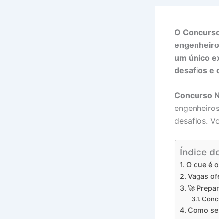
O Concurso
engenheiros
um único e
desafios e 
Concurso N
engenheiros
desafios. V
Índice d
O que é o
Vagas of
🚀 Prepa
Concu
Como ser