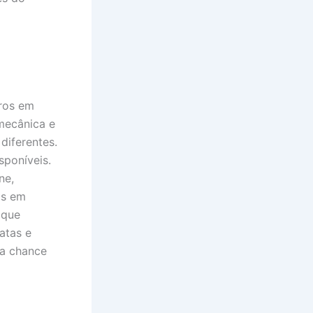
ros em
 mecânica e
diferentes.
sponíveis.
ne,
as em
 que
atas e
ma chance