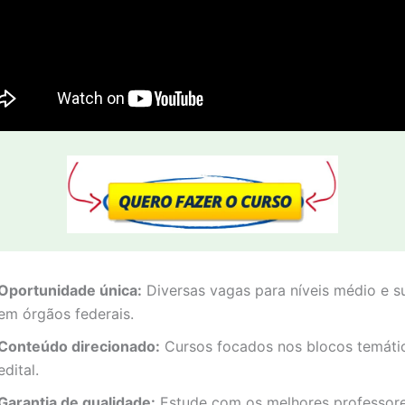
Oportunidade única:
Diversas vagas para níveis médio e s
em órgãos federais.
Conteúdo direcionado:
Cursos focados nos blocos temáti
edital.
Garantia de qualidade:
Estude com os melhores professor