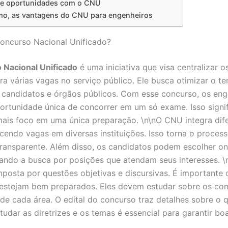
 e oportunidades com o CNU
o, as vantagens do CNU para engenheiros
oncurso Nacional Unificado?
 Nacional Unificado
é uma iniciativa que visa centralizar 
ara várias vagas no serviço público. Ele busca otimizar o t
 candidatos e órgãos públicos. Com esse concurso, os eng
rtunidade única de concorrer em um só exame. Isso signi
mais foco em uma única preparação. \n\nO CNU integra dif
ecendo vagas em diversas instituições. Isso torna o proces
 transparente. Além disso, os candidatos podem escolher o
litando a busca por posições que atendam seus interesses. 
posta por questões objetivas e discursivas. É importante 
estejam bem preparados. Eles devem estudar sobre os co
 de cada área. O edital do concurso traz detalhes sobre o 
tudar as diretrizes e os temas é essencial para garantir bo