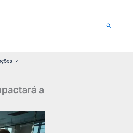
Pesquisar
ações
mpactará a