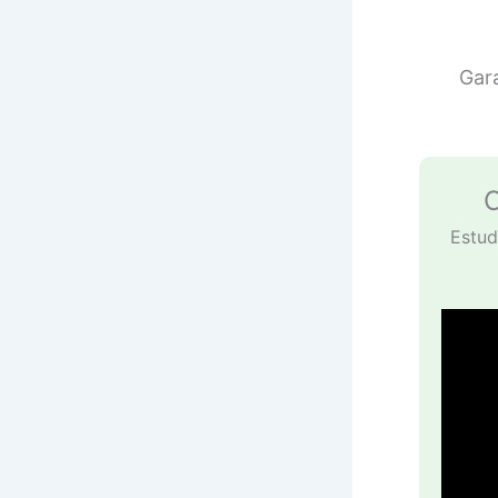
Gar
C
Estud