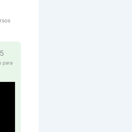
rsos
25
s para