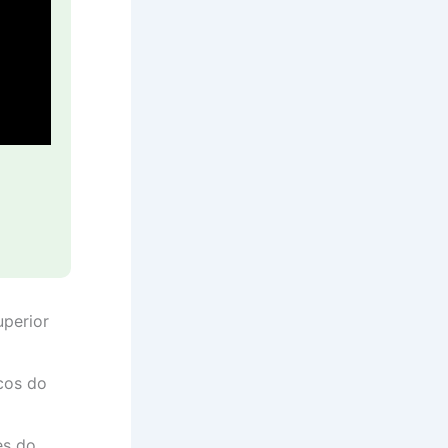
uperior
cos do
es do