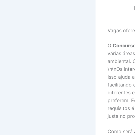
Vagas ofere
O
Concurso
várias áreas
ambiental. 
\n\nOs inte
Isso ajuda a
facilitando
diferentes 
preferem. E
requisitos 
justa no pr
Como será 