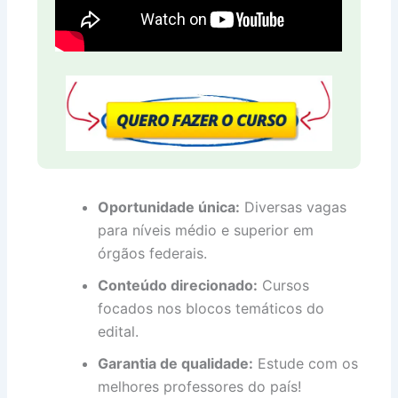
Oportunidade única:
Diversas vagas
para níveis médio e superior em
órgãos federais.
Conteúdo direcionado:
Cursos
focados nos blocos temáticos do
edital.
Garantia de qualidade:
Estude com os
melhores professores do país!