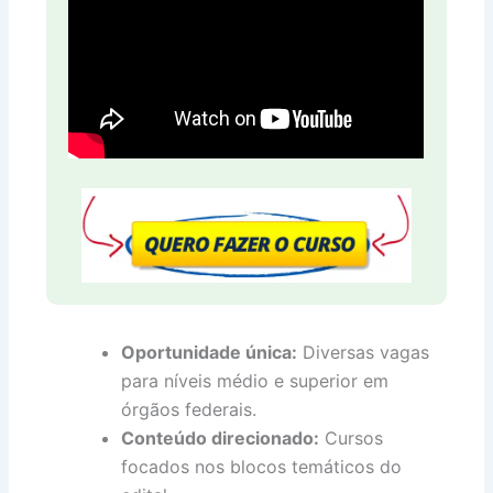
Oportunidade única:
Diversas vagas
para níveis médio e superior em
órgãos federais.
Conteúdo direcionado:
Cursos
focados nos blocos temáticos do