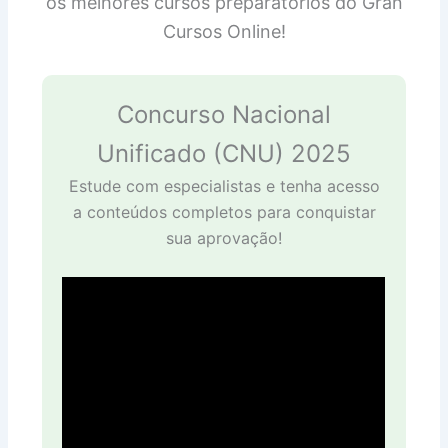
os melhores cursos preparatórios do Gran
Cursos Online!
Concurso Nacional
Unificado (CNU) 2025
Estude com especialistas e tenha acesso
a conteúdos completos para conquistar
sua aprovação!