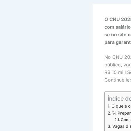
O CNU 2025
com salário
se no site 
para garant
No CNU 202
público, vo
R$ 10 mil! 
Continue le
Índice d
O que é 
🚀 Prepa
Concu
Vagas di