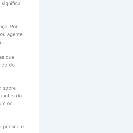
significa
nça. Por
 ou agente
s.
es que
ndo do
m sobre
ipantes do
com os
o público e