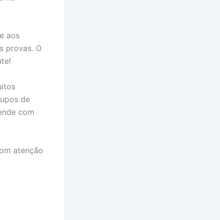
 e aos
s provas. O
te!
itos
rupos de
rende com
 com atenção