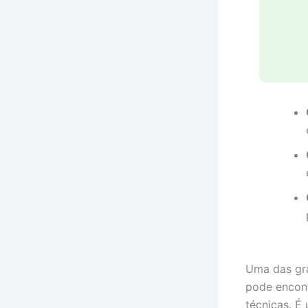
Uma das gra
pode encont
técnicas. É