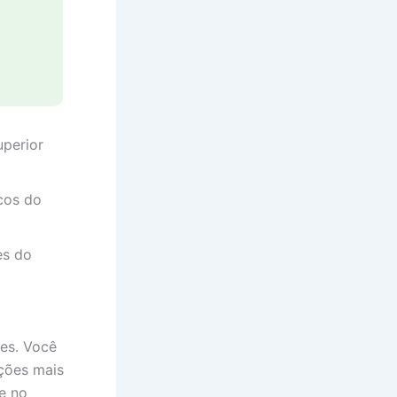
uperior
cos do
es do
es. Você
ções mais
e no