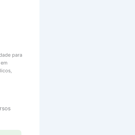
dade para
s em
licos,
rsos