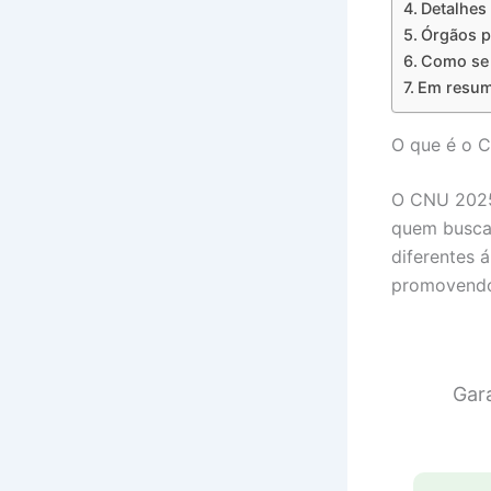
Detalhes
Órgãos p
Como se 
Em resum
O que é o 
O CNU 2025
quem busca
diferentes á
promovendo 
Gar