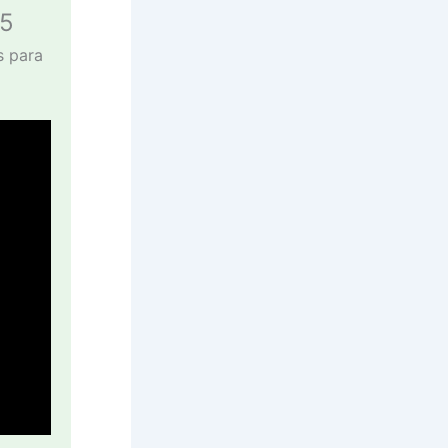
25
s para