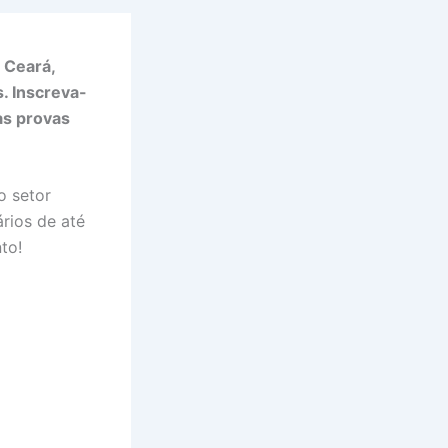
 Ceará,
. Inscreva-
 as provas
 setor
rios de até
to!