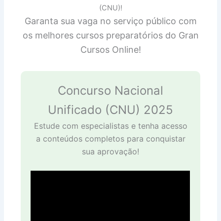
(CNU)!
Garanta sua vaga no serviço público com
os melhores cursos preparatórios do Gran
Cursos Online!
Concurso Nacional
Unificado (CNU) 2025
Estude com especialistas e tenha acesso
a conteúdos completos para conquistar
sua aprovação!