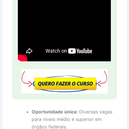
Oportunidade única:
Diversas vagas
para níveis médio e superior em
órgãos federais.