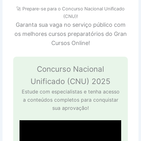
🚀 Prepare-se para o Concurso Nacional Unificado
(CNU)!
Garanta sua vaga no serviço público com
os melhores cursos preparatórios do Gran
Cursos Online!
Concurso Nacional
Unificado (CNU) 2025
Estude com especialistas e tenha acesso
a conteúdos completos para conquistar
sua aprovação!