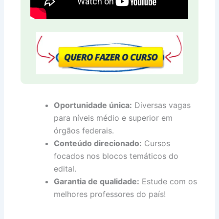
Oportunidade única:
Diversas vagas
para níveis médio e superior em
órgãos federais.
Conteúdo direcionado:
Cursos
focados nos blocos temáticos do
edital.
Garantia de qualidade:
Estude com os
melhores professores do país!