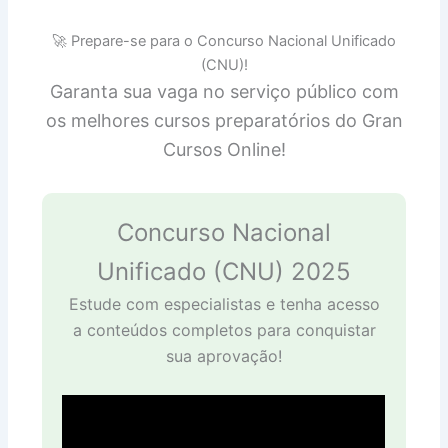
🚀 Prepare-se para o Concurso Nacional Unificado
(CNU)!
Garanta sua vaga no serviço público com
os melhores cursos preparatórios do Gran
Cursos Online!
Concurso Nacional
Unificado (CNU) 2025
Estude com especialistas e tenha acesso
a conteúdos completos para conquistar
sua aprovação!